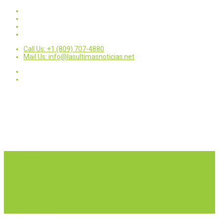
Call Us: +1 (809) 707-4880
Mail Us: info@lasultimasnoticias.net
Inicio
Nacionales
Internacionales
Deportes
Política
Entretenimientos
Opinión
Contactar