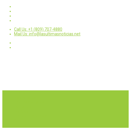
Call Us: +1 (809) 707-4880
Mail Us: info@lasultimasnoticias.net
Inicio
Nacionales
Internacionales
Deportes
Política
Entretenimientos
Opinión
Contactar